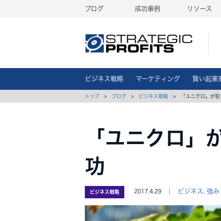
ブログ
成功事例
リソース
ビジネス戦略
マーケティング
賢い起業
トップ
>
ブログ
>
ビジネス戦略
> 「ユニクロ」が犯
「ユニクロ」
功
ビジネス
強み
2017.4.29 ｜
,
ビジネス戦略