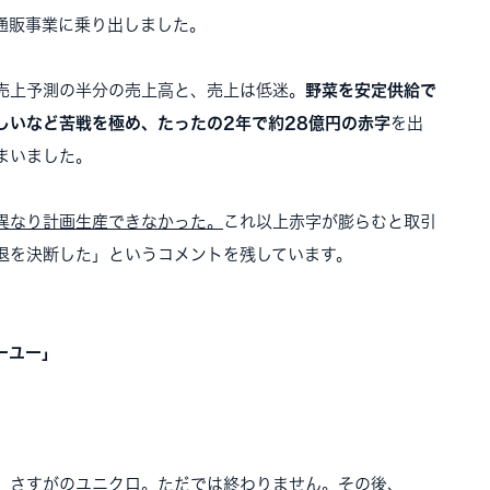
通販事業に乗り出しました。
売上予測の半分の売上高と、売上は低迷。
野菜を安定供給で
しいなど苦戦を極め、たったの2年で約28億円の赤字
を出
まいました。
異なり計画生産できなかった。
これ以上赤字が膨らむと取引
退を決断した」というコメントを残しています。
ーユー」
、さすがのユニクロ。ただでは終わりません。その後、