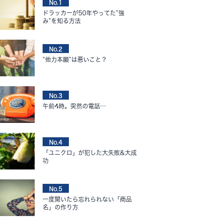
No.1
ドラッカーが50年やってた”強
み”を知る方法
No.2
”他力本願”は悪いこと？
No.3
午前4時。突然の電話…
No.4
「ユニクロ」が犯した大失敗&大成
功
No.5
一度聞いたら忘れられない「商品
名」の作り方