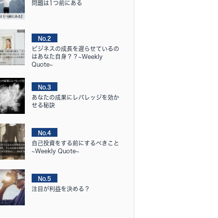
問題は1つ前にある
No.2
ビジネスの成長を遅らせているの
はあなた自身？？~Weekly
Quote~
No.3
あなたの成果にレバレッジを効か
せる秘訣
No.4
自己投資をする前にするべきこと
~Weekly Quote~
No.5
注目が利益を決める？