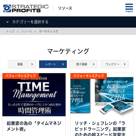
リソース
カテゴリーを選択する
トップ
>
リソース
> マーケティング
マーケティング
書籍
レポート
電子書籍
ウェビナー
パフォーマンスアップ
パフォーマンスアップ
起業家の為の「タイムマネジ
リッチ・シェフレンの「ラ
メント術」
ピッドラーニング」起業家
のための超スピード学習法