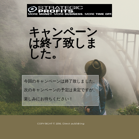
キャンペーン
は終了致しま
した。
今回のキャンペーンは終了致しました。
次のキャンペーンの予定は未定ですが、
楽しみにお待ちください！
COPYRIGHT © 2016. Direct publishing