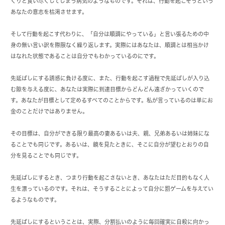
くりと食い尽くしてしまう病気のようなものです。それは、行動を起こそうという
あなたの意志を枯渇させます。
そして行動を起こす代わりに、「自分は順調にやっている」と言い張るための中
身の無い言い訳を際限なく繰り返します。実際にはあなたは、順調とは相当かけ
はなれた状態であることは自分でもわかっているのにです。
先延ばしにする誘惑に負ける度に、また、行動を起こす過程で先延ばしが入り込
む隙を与える度に、あなたは実際に到達目標からどんどん遠ざかっていくので
す。あなたが目標として定めるすべてのことからです。私が言っているのは単にお
金のことだけではありません。
その目標は、自分ができる限り最高の妻あるいは夫、親、兄弟あるいは姉妹にな
ることでも同じです。あるいは、鏡を見たときに、そこに自分が望むとおりの自
分を見ることでも同じです。
先延ばしにするとき、つまり行動を起こさないとき、あなたはただ目的もなく人
生を漂っているのです。それは、そうすることによって自分に罰ゲームを与えてい
るようなものです。
先延ばしにするということは、実際、分割払いのように毎回確実に自殺に向かっ