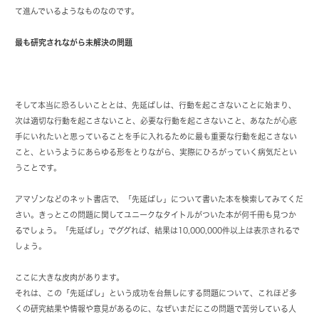
て進んでいるようなものなのです。
最も研究されながら未解決の問題
そして本当に恐ろしいこととは、先延ばしは、行動を起こさないことに始まり、
次は適切な行動を起こさないこと、必要な行動を起こさないこと、あなたが心底
手にいれたいと思っていることを手に入れるために最も重要な行動を起こさない
こと、というようにあらゆる形をとりながら、実際にひろがっていく病気だとい
うことです。
アマゾンなどのネット書店で、「先延ばし」について書いた本を検索してみてくだ
さい。きっとこの問題に関してユニークなタイトルがついた本が何千冊も見つか
るでしょう。「先延ばし」でググれば、結果は10,000,000件以上は表示されるで
しょう。
ここに大きな皮肉があります。
それは、この「先延ばし」という成功を台無しにする問題について、これほど多
くの研究結果や情報や意見があるのに、なぜいまだにこの問題で苦労している人