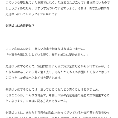
つていつも夢に見ていた場所ではなく、現在あなたが立っている場所にいるので
しょうか？あなたも、うすうす気づいているでしょう。それは、あなたが物事を
先延ばしにしてしまうタイプだからです！
先延ばしは自殺行為？
ここで私はあなたに、厳しい真実を伝えなければなりません。
「物事を先延ばしにしている限り、長期的成功は望めません。」
先延ばしにすることで、短期的にはいくらか気が楽になるかもしれませんが、そ
んなものはあっという間に消え去り、あなたがそもそも直面したくないと思って
先送りをした現実へと必ず引き戻されます。
先延ばしにすることでは、決してどこにもたどり着くことはありません。
それどころか、へんぴな場所で、片側二車線の高速道路の路肩で立ち往生するこ
とになります。本車線に戻る方法もありません。
先延ばしとは、あなたが将来の成功に向かって抱いている計画や夢や希望をゆっ